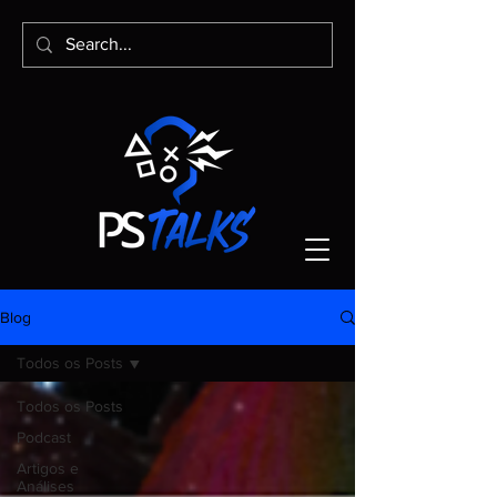
Blog
Todos os Posts
Todos os Posts
Podcast
Artigos e
Análises