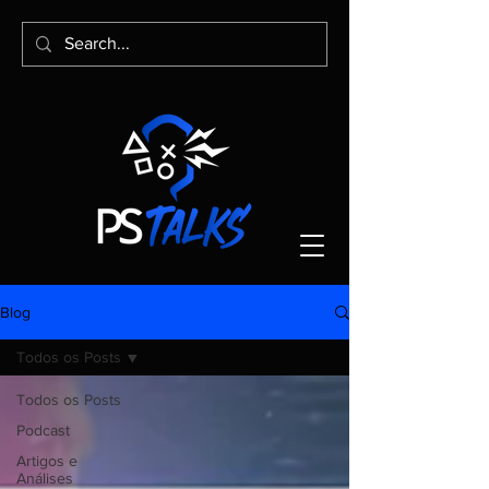
Blog
Todos os Posts
Todos os Posts
Podcast
Artigos e
Análises