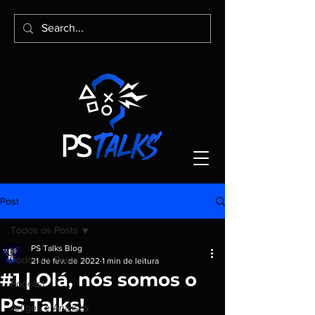
Post
Todos os Posts
PS Talks Blog
Todos os Posts
21 de fev. de 2022
1 min de leitura
#1 | Olá, nós somos o
Podcast
PS Talks!
Artigos e Análises