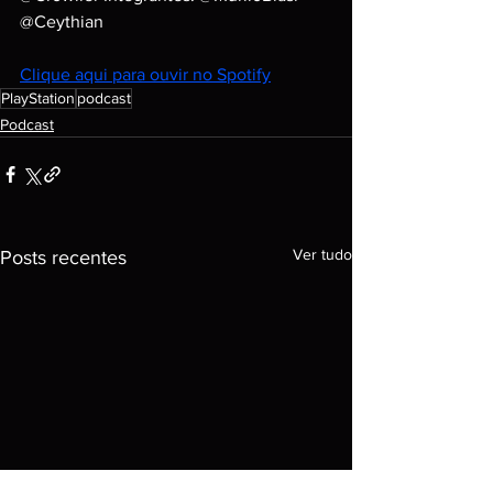
@Ceythian
Clique aqui para ouvir no Spotify
PlayStation
podcast
Podcast
Ver tudo
Posts recentes