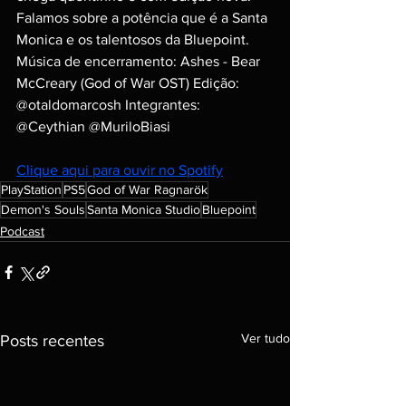
Falamos sobre a potência que é a Santa 
Monica e os talentosos da Bluepoint. 
Música de encerramento: Ashes - Bear 
McCreary (God of War OST) Edição: 
@otaldomarcosh Integrantes: 
@Ceythian @MuriloBiasi
Clique aqui para ouvir no Spotify
PlayStation
PS5
God of War Ragnarök
Demon's Souls
Santa Monica Studio
Bluepoint
Podcast
Ver tudo
Posts recentes