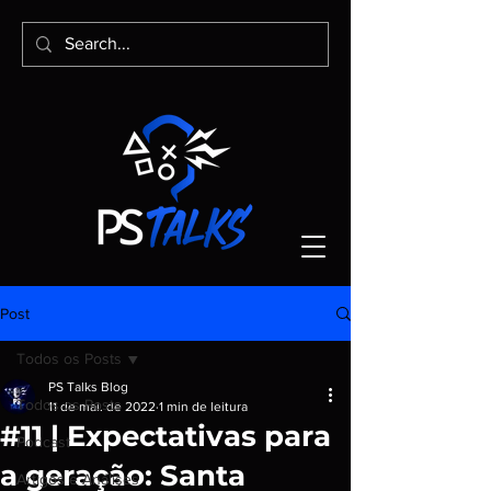
Post
Todos os Posts
PS Talks Blog
Todos os Posts
11 de mai. de 2022
1 min de leitura
#11 | Expectativas para
Podcast
a geração: Santa
Artigos e Análises