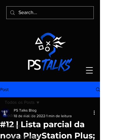
Post
Todos os Posts
PS Talks Blog
Todos os Posts
18 de mai. de 2022
1 min de leitura
#12 | Lista parcial da
Podcast
nova PlayStation Plus;
Artigos e Análises