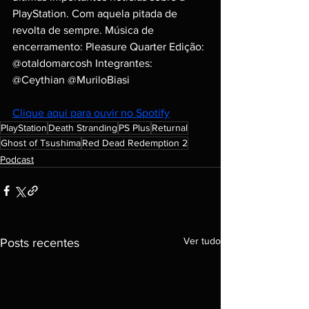
PlayStation. Com aquela pitada de 
revolta de sempre. Música de 
encerramento: Pleasure Quarter Edição: 
@otaldomarcosh Integrantes: 
@Ceythian @MuriloBiasi
Clique aqui para ouvir no Spotify
PlayStation
Death Stranding
PS Plus
Returnal
Ghost of Tsushima
Red Dead Redemption 2
Podcast
Ver tudo
Posts recentes