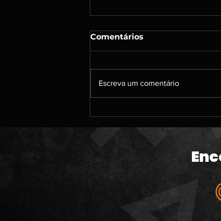
Comentários
Escreva um comentário
#213 | DENSHATTACK; A
caçada por jogos de PS3;
Um papo sobre jogos
antigos que jogamos; O
Enc
banho de sangue da
Microsoft; The Odyssey e
muito mais