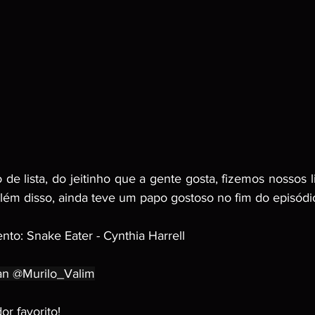
e lista, do jeitinho que a gente gosta, fizemos nossos l
 Além disso, ainda teve um papo gostoso no fim do episódi
to: Snake Eater - Cynthia Harrell
ian @Murilo_Valim
r favorito!