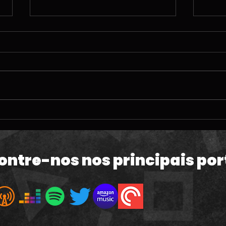
#212 | O TERRÍVEL
#211
momento da PlayStation;
ven
60fps em GTA VI e a Copa
de 
do Mundo
Mac
ontre-nos nos principais por
atua