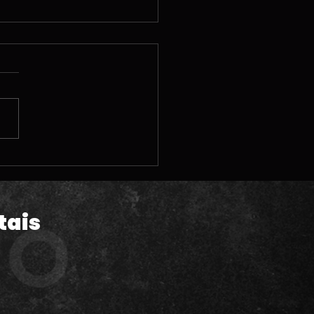
 | A polêmica pré-
da de GTA VI; Vendas
Astro Bot; Steam
hine e MUITAS
tais
lizações legais