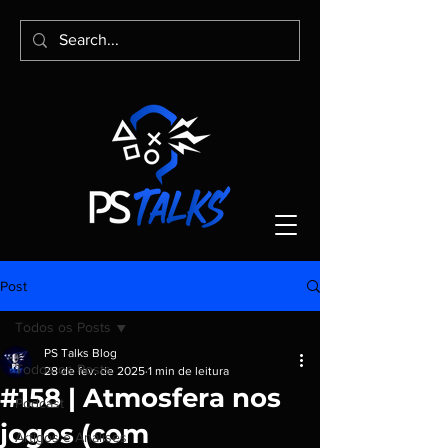
Post
Todos os Posts
PS Talks Blog
Todos os Posts
28 de fev. de 2025
1 min de leitura
#158 | Atmosfera nos
Podcast
jogos (com
Artigos e Análises