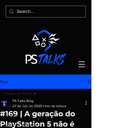
Post
Todos os Posts
PS Talks Blog
Todos os Posts
27 de mai. de 2025
1 min de leitura
#169 | A geração do
Podcast
PlayStation 5 não é
Artigos e Análises