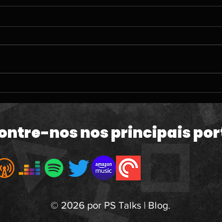
#212 | O TERRÍVEL
#211
momento da PlayStation;
ven
60fps em GTA VI e a Copa
de 
do Mundo
Mac
ontre-nos nos principais por
atua
© 2026 por PS Talks | Blog.