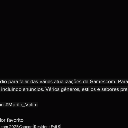
o para falar das várias atualizações da Gamescom. Para 
 incluindo anúncios. Vários gêneros, estilos e sabores pr
an 
#Murilo_Valim
r favorito!
com 2025
Capcom
Resident Evil 9