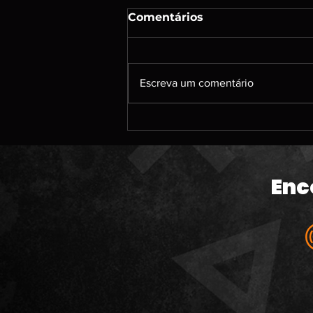
Comentários
Escreva um comentário
#213 | DENSHATTACK; A
caçada por jogos de PS3;
Um papo sobre jogos
antigos que jogamos; O
Enc
banho de sangue da
Microsoft; The Odyssey e
muito mais