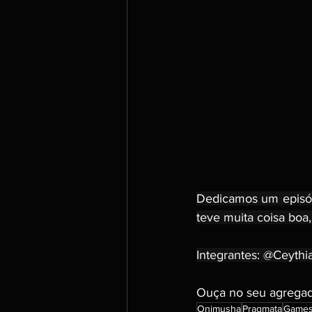
Dedicamos um episódi
teve muita coisa boa,
Integrantes: @Ceythi
Ouça no seu agregado
Onimusha
Pragmata
Games