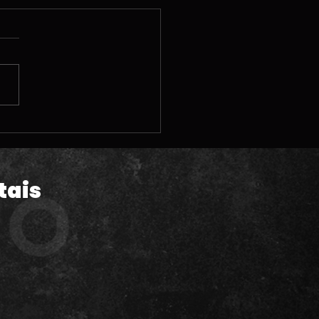
 | A polêmica pré-
da de GTA VI; Vendas
Astro Bot; Steam
hine e MUITAS
tais
lizações legais