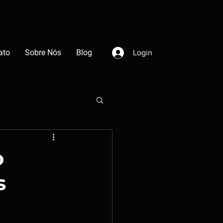
ato
Sobre Nós
Blog
Login
o
s