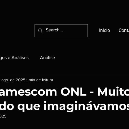
Início
Cont
igos e Análises
Análise
 ago. de 2025
1 min de leitura
Gamescom ONL - Muit
 do que imaginávamo
2025