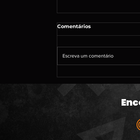
Comentários
Escreva um comentário
#213 | DENSHATTACK; A
caçada por jogos de PS3;
Um papo sobre jogos
antigos que jogamos; O
Enc
banho de sangue da
Microsoft; The Odyssey e
muito mais