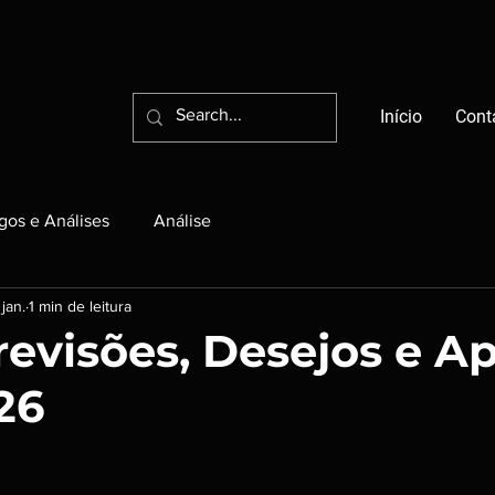
Início
Cont
igos e Análises
Análise
jan.
1 min de leitura
Previsões, Desejos e A
26