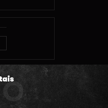
 | A polêmica pré-
da de GTA VI; Vendas
Astro Bot; Steam
hine e MUITAS
tais
lizações legais