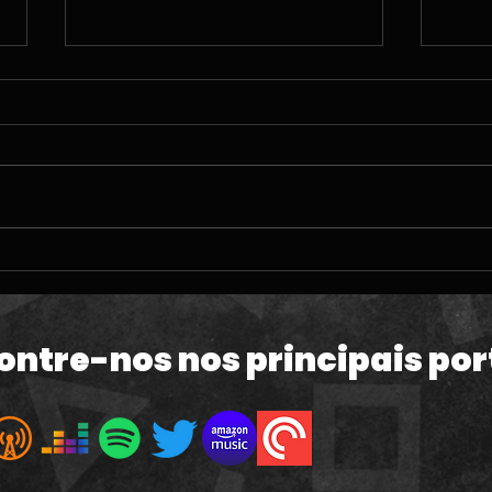
#212 | O TERRÍVEL
#211
momento da PlayStation;
ven
60fps em GTA VI e a Copa
de 
do Mundo
Mac
ontre-nos nos principais por
atua