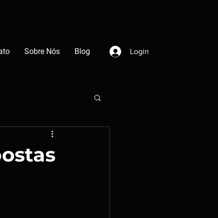
ato
Sobre Nós
Blog
Login
postas