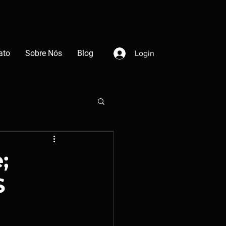
ato
Sobre Nós
Blog
Login
;
S