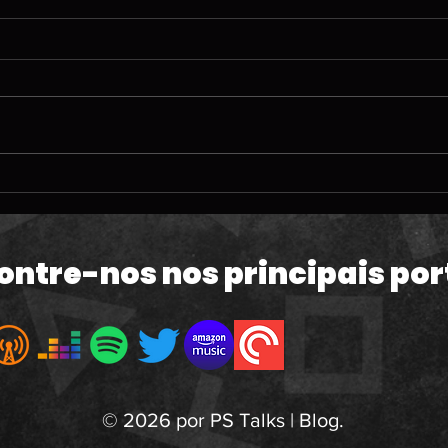
#212 | O TERRÍVEL
#211
momento da PlayStation;
ven
60fps em GTA VI e a Copa
de 
do Mundo
Mac
ontre-nos nos principais por
atua
© 2026 por PS Talks | Blog.