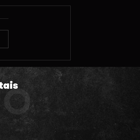
 | A polêmica pré-
da de GTA VI; Vendas
Astro Bot; Steam
hine e MUITAS
tais
lizações legais