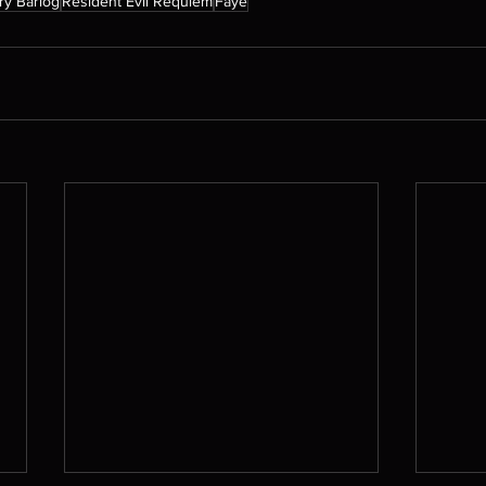
ry Barlog
Resident Evil Requiem
Faye