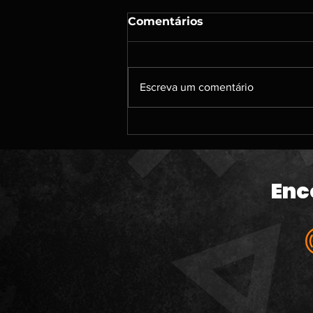
Comentários
Escreva um comentário
#213 | DENSHATTACK; A
caçada por jogos de PS3;
Um papo sobre jogos
antigos que jogamos; O
Enc
banho de sangue da
Microsoft; The Odyssey e
muito mais