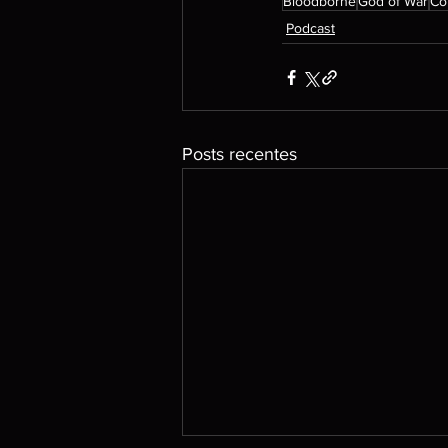
Bloodborne
God of War
Co
Podcast
Posts recentes