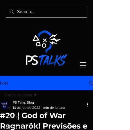
Post
Todos os Posts
PS Talks Blog
Todos os Posts
13 de jul. de 2022
1 min de leitura
#20 | God of War
Podcast
Ragnarök! Previsões e
Artigos e Análises