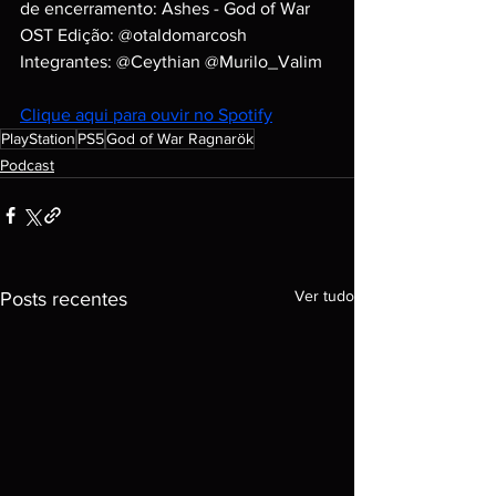
de encerramento: Ashes - God of War 
OST Edição: @otaldomarcosh 
Integrantes: @Ceythian @Murilo_Valim
Clique aqui para ouvir no Spotify
PlayStation
PS5
God of War Ragnarök
Podcast
Ver tudo
Posts recentes