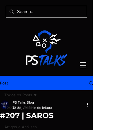
Post
Todos os Posts
PS Talks Blog
Todos os Posts
12 de jun.
1 min de leitura
#207 | SAROS
Podcast
Artigos e Análises