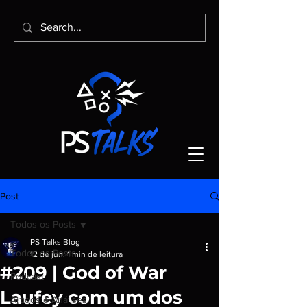
Post
Todos os Posts
PS Talks Blog
Todos os Posts
12 de jun.
1 min de leitura
#209 | God of War
Podcast
Laufey com um dos
Artigos e Análises