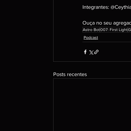
Integrantes: @Ceyth
Ouça no seu agregado
Astro Bot
007: First Light
G
Podcast
Posts recentes