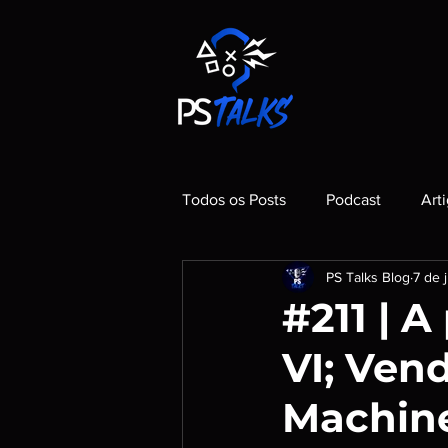
Todos os Posts
Podcast
Art
PS Talks Blog
7 de j
#211 | 
VI; Ven
Machine