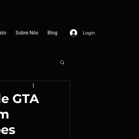
ato
Sobre Nós
Blog
Login
de GTA
am
ões