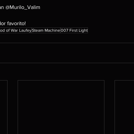
ian @Murilo_Valim
r favorito!
od of War Laufey
Steam Machine
007 First Light