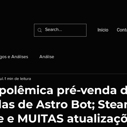
Início
Cont
igos e Análises
Análise
ul.
1 min de leitura
A polêmica pré-venda 
das de Astro Bot; Ste
 e MUITAS atualizaç