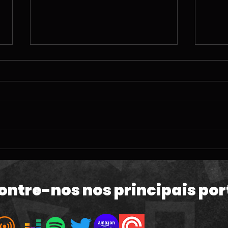
#212 | O TERRÍVEL
#210
momento da PlayStation;
tem
60fps em GTA VI e a Copa
Gam
do Mundo
tem
ontre-nos nos principais por