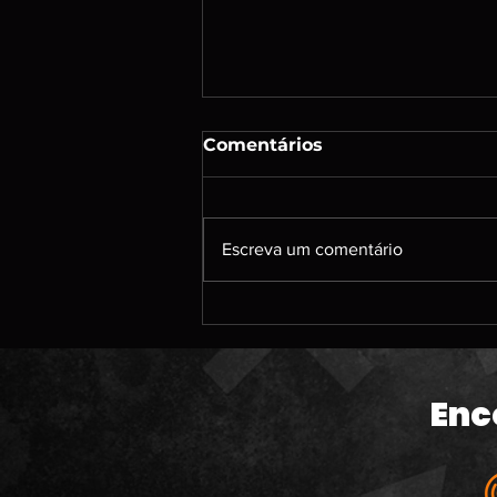
Comentários
Escreva um comentário
#213 | DENSHATTACK; A
caçada por jogos de PS3;
Um papo sobre jogos
antigos que jogamos; O
Enc
banho de sangue da
Microsoft; The Odyssey e
muito mais