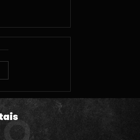
 | A melhor
porada Summer
e Fest de todos os
pos
tais