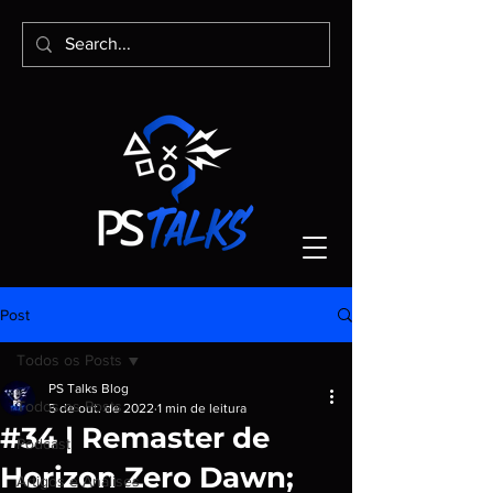
Post
Todos os Posts
PS Talks Blog
Todos os Posts
5 de out. de 2022
1 min de leitura
#34 | Remaster de
Podcast
Horizon Zero Dawn;
Artigos e Análises