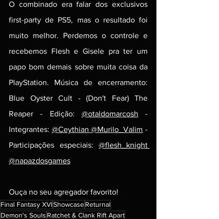
O combinado era falar dos exclusivos 
first-party de PS5, mas o resultado foi 
muito melhor. Perdemos o controle e 
recebemos Flesh e Gisele pra ter um 
papo bom demais sobre muita coisa da 
PlayStation. Música de encerramento: 
Blue Oyster Cult - (Don't Fear) The 
Reaper - Edição: 
@otaldomarcosh
 - 
Integrantes: 
@Ceythian
@Murilo_Valim
 - 
Participações especiais: 
@flesh_knight
@napazdosgames
Ouça no seu agregador favorito!
Final Fantasy XVI
Showcase
Returnal
Demon's Souls
Ratchet & Clank Rift Apart