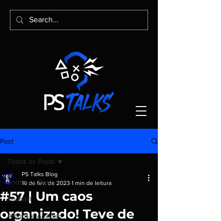
Post
Todos os Posts
PS Talks Blog
Todos os Posts
16 de fev. de 2023
1 min de leitura
#57 | Um caos
Podcast
organizado! Teve de
Artigos e Análises