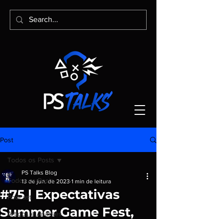
Post
Todos os Posts
PS Talks Blog
Todos os Posts
13 de jun. de 2023
1 min de leitura
#75 | Expectativas
Podcast
Summer Game Fest,
Artigos e Análises