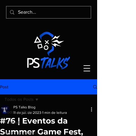
Post
Todos os Posts
PS Talks Blog
Todos os Posts
11 de jul. de 2023
1 min de leitura
#76 | Eventos da
Podcast
Summer Game Fest,
Artigos e Análises