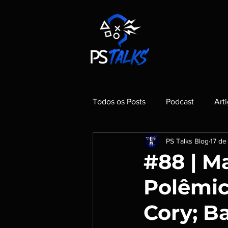
Todos os Posts
Podcast
Art
PS Talks Blog
17 de
#88 | M
Polêmic
Cory; Ba