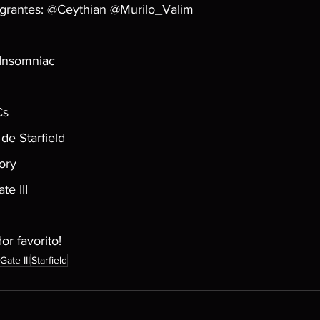
grantes: @Ceythian @Murilo_Valim
 Insomniac
Cs
de Starfield
ory
te III
r favorito!
Gate III
Starfield