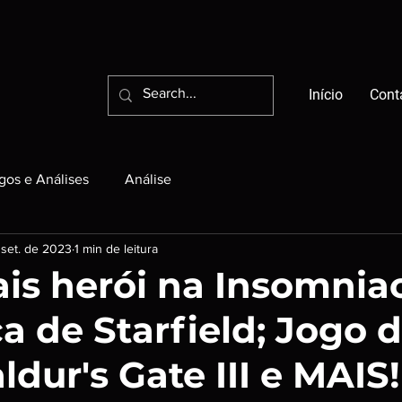
Início
Cont
igos e Análises
Análise
 set. de 2023
1 min de leitura
ais herói na Insomniac
a de Starfield; Jogo 
ldur's Gate III e MAIS!