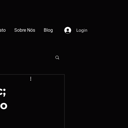
ato
Sobre Nós
Blog
Login
;
do