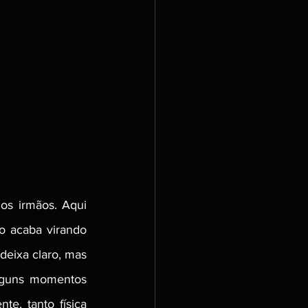
s irmãos. Aqui 
 acaba virando 
eixa claro, mas 
lguns momentos 
e, tanto física 