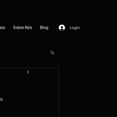
ato
Sobre Nós
Blog
Login
nt