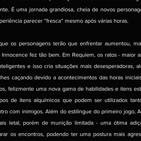
te. É uma jornada grandiosa, cheia de novos personage
xperiência parecer “fresca” mesmo após várias horas.
que os personagens terão que enfrentar aumentou, ma
e Innocence fez tão bem. Em Requiem, os ratos - maior a
inteligentes e isso cria situações mais desesperadoras, a
hes caçando devido a acontecimentos das horas iniciai
os, felizmente uma nova gama de habilidades e itens estã
ipos de itens alquímicos que podem ser utilizados tant
o com inimigos. Além do estilingue do primeiro jogo, A
s letal, porém de munição limitada - uma ótima adiç
arar os encontros, podendo ter uma postura mais agress