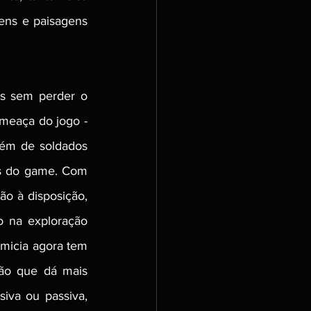
ns e paisagens 
s sem perder o 
meaça do jogo - 
lém de soldados 
s do game. Com 
o à disposição, 
o na exploração 
micia agora tem 
ão que dá mais 
iva ou passiva, 