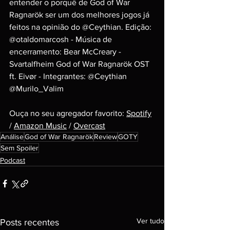
entender o porquê de God of War 
Ragnarök ser um dos melhores jogos já 
feitos na opinião do @Ceythian. Edição: 
@otaldomarcosh - Música de 
encerramento: Bear McCreary - 
Svartalfheim God of War Ragnarök OST 
ft. Eivør - Integrantes: @Ceythian 
@Murilo_Valim
Ouça no seu agregador favorito: 
Spotify
/ 
Amazon Music
 / 
Overcast
Análise
God of War Ragnarök
Review
GOTY
Sem Spoiler
Podcast
Ver tudo
Posts recentes