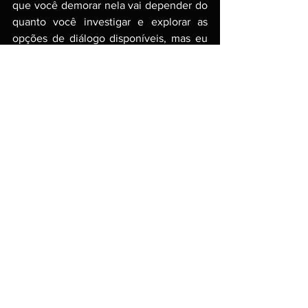
que você demorar nela vai depender do 
quanto você investigar e explorar as 
opções de diálogo disponíveis, mas eu 
por exemplo levei cerca de duas horas e 
ela termina pouco antes do primeiro 
grande evento do jogo. 
O jogo conta com dublagem em inglês 
para a maioria das falas dos personagens 
que possuem seus diferentes sotaques 
de acordo com os lugares e culturas de 
onde vieram. Ainda não foi revelado se 
haverá outros idiomas presentes no 
jogo, mas tanto as falas quanto as 
legendas por ora estão apenas em 
inglês. Provavelmente teremos mais 
informações à medida que se aproximar 
o lançamento do jogo que ainda não 
possui data confirmada.