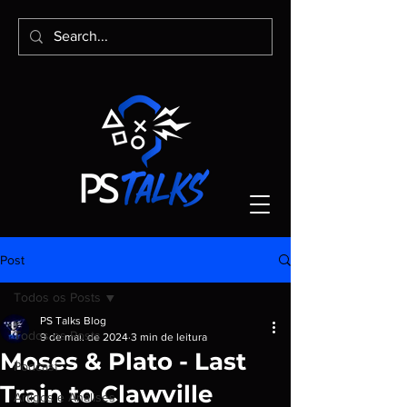
Post
Todos os Posts
PS Talks Blog
Todos os Posts
9 de mai. de 2024
3 min de leitura
Moses & Plato - Last
Podcast
Train to Clawville
Artigos e Análises