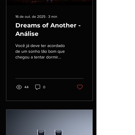
16 de out. de 2025
∙
3
min
Dreams of Another -
Análise
Você já deve ter acordado
de um sonho tão bom que
chegou a tentar dormir
novamente para que ele
continuasse, certo?
Infelizmente não é
exatamente assim que as
coisas funcionam. Assim
44
0
como nos nossos sonhos,
em Dreams of Another a
sensação como jogador é
de que você não tem
controle de quase nada. O
jogo é uma experiência
extremamente individual e
isso me fez pensar que