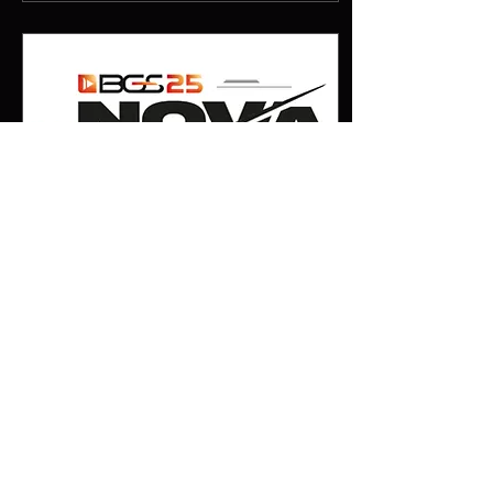
4 de ago. de 2025
∙
3
min
Brasil Game Show
2025 - Atrações para
fãs de PlayStation
Já não é muita novidade
que a Brasil Game Show é,
não só o maior evento de
jogos do Brasil, mas