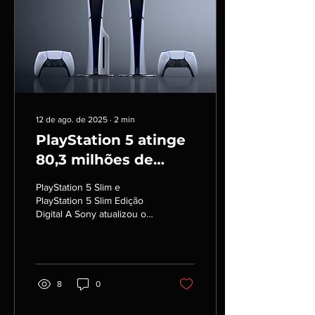
poucas vezes na vida eu
senti tanta dificuldade de
falar sobre um jogo sem
simplesmente recomendar
que a pessoa jogue e tire...
12 de ago. de 2025
∙
2
min
PlayStation 5 atinge
80,3 milhões de
unidades vendidas
PlayStation 5 Slim e
PlayStation 5 Slim Edição
Digital A Sony atualizou o
número de unidades
vendidas do console em
seu último relatório...
8
0