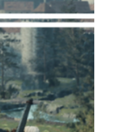
Integrantes: @Ceythian @Murilo_Valim Ouça no seu
agregador favorito!