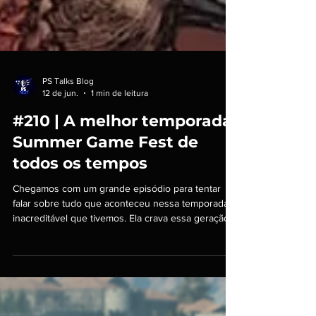
PS Talks Blog
12 de jun.
1 min de leitura
#210 | A melhor temporada
Summer Game Fest de
todos os tempos
Chegamos com um grande episódio para tentar
falar sobre tudo que aconteceu nessa temporada
inacreditável que tivemos. Ela crava essa geração
como uma das melhores de todos os tempos. Até a
Square-Enix parece ter encontrado um caminho
para a luz. Foram muitos anúncios surpreendentes
e atualizações impressionantes que nos
emocionaram muito. Bora montar lista, meu povo.