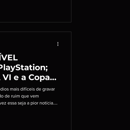
do inédito que aprofunda o
gens secundários do jogo
ontas soltas deixadas pela
 personagen
ÍVEL
layStation;
VI e a Copa
os mais difíceis de gravar
udo de ruim que vem
ez essa seja a pior notícia.
ros assuntos bem mais leves
 Integrantes: @Ceythian
gregador favorito!