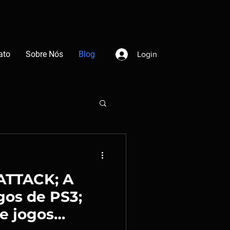
ato
Sobre Nós
Blog
Login
ATTACK; A
gos de PS3;
e jogos