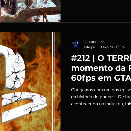
visual, o remake traz conteú
desenvolvimento de persona
original, esclarece algumas p
narrativa e apresenta novos
PS Talks Blog
7 de jul.
1 min de leitura
#212 | O TERR
momento da P
60fps em GTA 
do Mundo
Chegamos com um dos episódi
da história do podcast. De t
acontecendo na indústria, talv
Debatemos isso e alguns out
como a Copa do Mundo 2026.
@Murilo_Valim Ouça no seu a