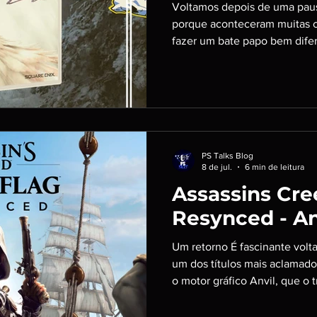
antigos que j
Voltamos depois de uma paus
banho de san
porque aconteceram muitas co
fazer um bate papo bem dife
Microsoft; Th
da Microsoft com as demissõ
muito mais
Laufey, o filme The Odyssey
físicas e muita coisa sobre n
nesse momento de reflexão. E
@Ceythian @Murilo_Valim Ouç
PS Talks Blog
8 de jul.
6 min de leitura
Assassins Cre
Resynced - An
Um retorno É fascinante voltar, depois de tanto tempo, a
um dos títulos mais aclamados
o motor gráfico Anvil, que o
mais bonitos desta geração c
modelos para os personagen