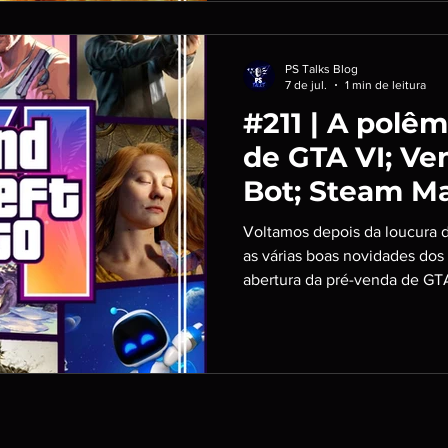
PS Talks Blog
7 de jul.
1 min de leitura
#211 | A polê
de GTA VI; Ve
Bot; Steam M
MUITAS atuali
Voltamos depois da loucura d
as várias boas novidades dos 
abertura da pré-venda de GT
cheia de polêmicas. Aparente
mas sempre tira também. Int
@Murilo_Valim Ouça no seu a