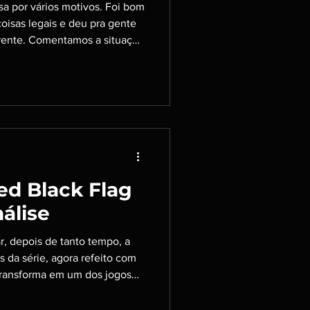
ogamos; O
a por vários motivos. Foi bom
gue da
isas legais e deu pra gente
rente. Comentamos a situação
e Odyssey e
es, novidades de God of War
, mais um pouco sobre mídias
osso olhar para jogos antigos
 teve mais. Integrantes:
a no seu agregador favorito!
ed Black Flag
álise
 da série, agora refeito com
 transforma em um dos jogos
om paisagens lindas e novos
s. Além do aprimoramento