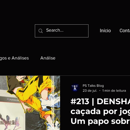
Início
Cont
igos e Análises
Análise
PS Talks Blog
23 de jul.
1 min de leitura
#213 | DENSH
caçada por jo
Um papo sobr