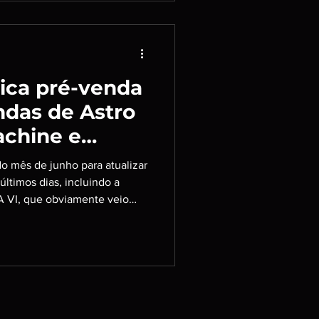
mica pré-venda
ndas de Astro
achine e
zações legais
o mês de junho para atualizar
últimos dias, incluindo a
A VI, que obviamente veio
mente, a indústria sempre dá,
egrantes: @Ceythian
gregador favorito!