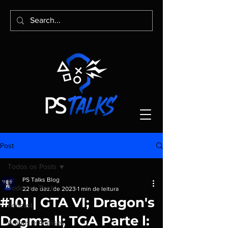
Post
Todos os Posts
PS Talks Blog
Todos os Posts
22 de dez. de 2023
1 min de leitura
#101 | GTA VI; Dragon's
Podcast
Dogma ll; TGA Parte l:
Artigos e Análises