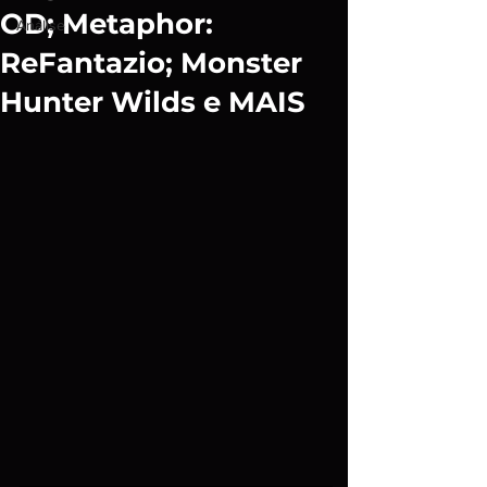
OD; Metaphor:
Análise
ReFantazio; Monster
Hunter Wilds e MAIS