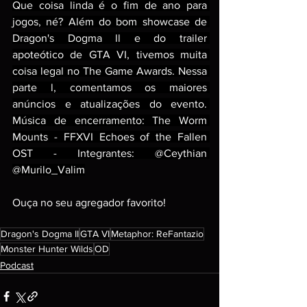
Que coisa linda é o fim de ano para 
jogos, né? Além do bom showcase de 
Dragon's Dogma ll e do trailer 
apoteótico de GTA VI, tivemos muita 
coisa legal no The Game Awards. Nessa 
parte l, comentamos os maiores 
anúncios e atualizações do evento. 
Música de encerramento: The Worm 
Mounts - FFXVI Echoes of the Fallen 
OST - Integrantes: @Ceythian 
@Murilo_Valim
Ouça no seu agregador favorito!
Dragon's Dogma II
GTA VI
Metaphor: ReFantazio
Monster Hunter Wilds
OD
Podcast