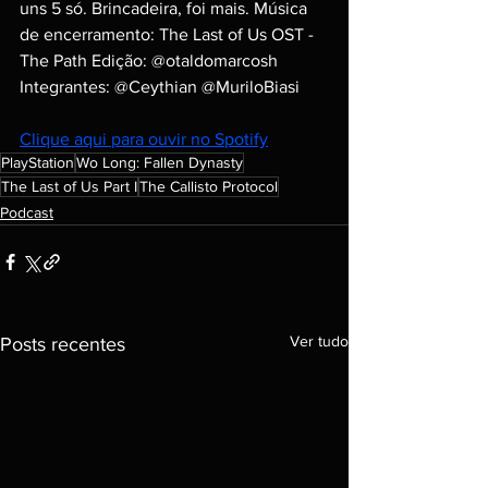
uns 5 só. Brincadeira, foi mais. Música 
de encerramento: The Last of Us OST - 
The Path Edição: @otaldomarcosh 
Integrantes: @Ceythian @MuriloBiasi
Clique aqui para ouvir no Spotify
PlayStation
Wo Long: Fallen Dynasty
The Last of Us Part I
The Callisto Protocol
Podcast
Ver tudo
Posts recentes