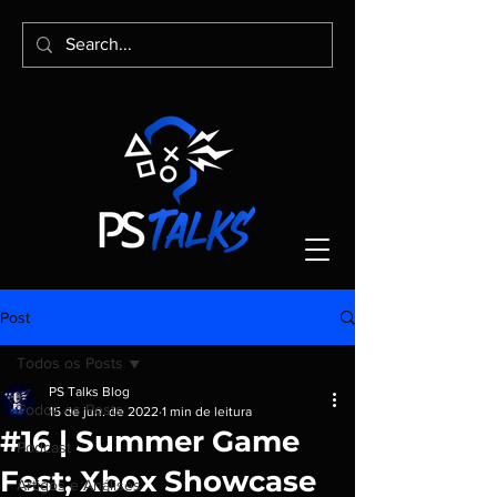
Post
Todos os Posts
PS Talks Blog
Todos os Posts
15 de jun. de 2022
1 min de leitura
#16 | Summer Game
Podcast
Fest; Xbox Showcase
Artigos e Análises