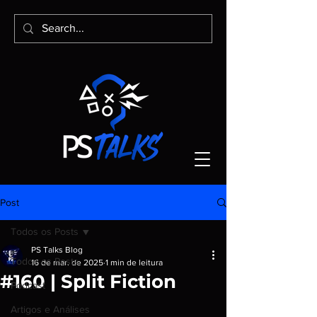
Post
Todos os Posts
PS Talks Blog
Todos os Posts
16 de mar. de 2025
1 min de leitura
#160 | Split Fiction
Podcast
Artigos e Análises