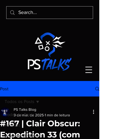
Post
Todos os Posts
PS Talks Blog
Todos os Posts
9 de mai. de 2025
1 min de leitura
#167 | Clair Obscur:
Podcast
Expedition 33 (com
Artigos e Análises