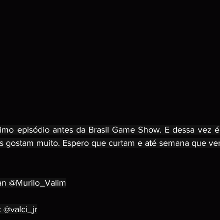
mo episódio antes da Brasil Game Show. E dessa vez é 
cês gostam muito. Espero que curtam e até semana que ve
ian @Murilo_Valim
: @valci_jr