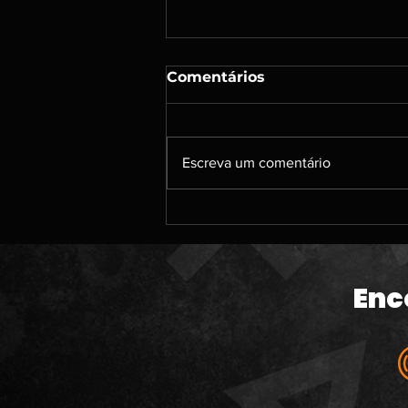
Comentários
Escreva um comentário
#213 | DENSHATTACK; A
caçada por jogos de PS3;
Um papo sobre jogos
antigos que jogamos; O
Enc
banho de sangue da
Microsoft; The Odyssey e
muito mais