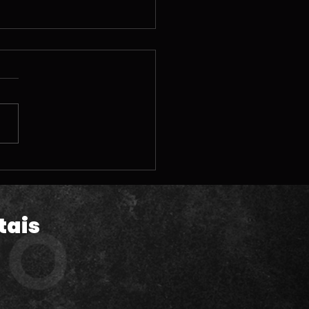
 | A polêmica pré-
da de GTA VI; Vendas
Astro Bot; Steam
hine e MUITAS
tais
lizações legais