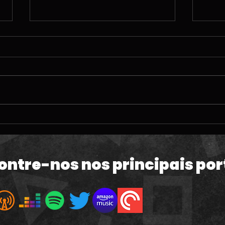
#212 | O TERRÍVEL
#211
momento da PlayStation;
ven
60fps em GTA VI e a Copa
de 
do Mundo
Mac
ontre-nos nos principais por
atua