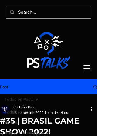
Post
Todos os Posts
PS Talks Blog
Todos os Posts
15 de out. de 2022
1 min de leitura
#35 | BRASIL GAME
Podcast
SHOW 2022!
Artigos e Análises