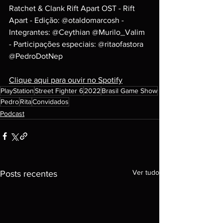
Ratchet & Clank Rift Apart OST - Rift 
Apart - Edição: @otaldomarcosh - 
Integrantes: @Ceythian @Murilo_Valim 
- Participações especiais: @ritaofastora 
@PedroDotNep
Clique aqui para ouvir no Spotify
PlayStation
Street Fighter 6
2022
Brasil Game Show
Pedro
Rita
Convidados
Podcast
Ver tudo
Posts recentes