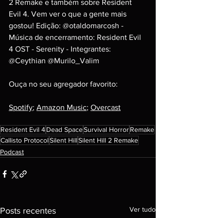
2 Remake e também sobre Resident 
Evil 4. Vem ver o que a gente mais 
gostou! Edição: @otaldomarcosh - 
Música de encerramento: Resident Evil 
4 OST - Serenity - Integrantes: 
@Ceythian @Murilo_Valim
Ouça no seu agregador favorito:
Spotify
; 
Amazon Music
; 
Overcast
Resident Evil 4
Dead Space
Survival Horror
Remake
Callisto Protocol
Silent Hill
Silent Hill 2 Remake
Podcast
Ver tudo
Posts recentes