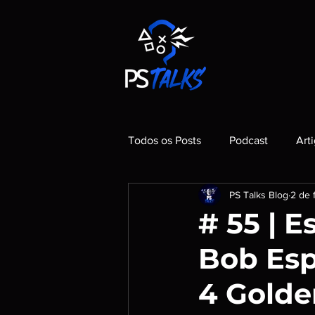
Todos os Posts
Podcast
Art
PS Talks Blog
2 de 
# 55 | 
Bob Esp
4 Golde