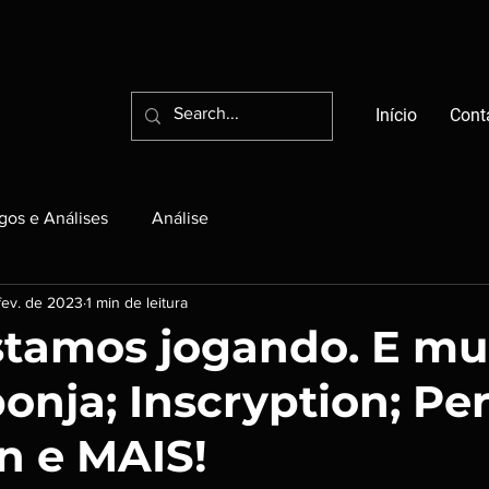
Início
Cont
igos e Análises
Análise
fev. de 2023
1 min de leitura
Estamos jogando. E mu
onja; Inscryption; Pe
n e MAIS!