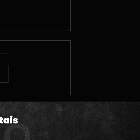
 | A polêmica pré-
da de GTA VI; Vendas
Astro Bot; Steam
hine e MUITAS
tais
lizações legais