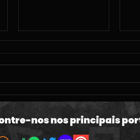
#212 | O TERRÍVEL
#211
momento da PlayStation;
ven
60fps em GTA VI e a Copa
de 
do Mundo
Mac
ontre-nos nos principais por
atua