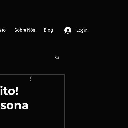
ato
Sobre Nós
Blog
Login
ito!
rsona