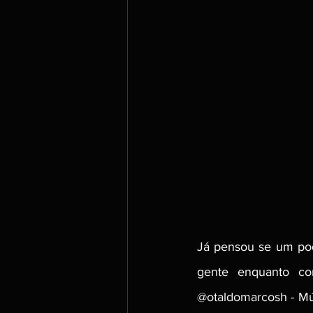
Já pensou se um podc
gente enquanto co
@otaldomarcosh - Mús