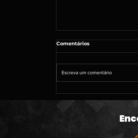
Comentários
Escreva um comentário
#213 | DENSHATTACK; A
caçada por jogos de PS3;
Um papo sobre jogos
antigos que jogamos; O
Enc
banho de sangue da
Microsoft; The Odyssey e
muito mais