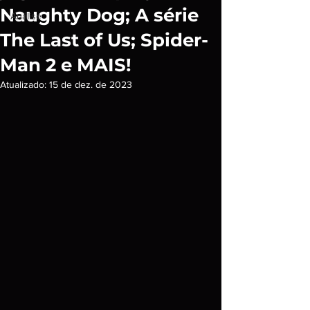
Naughty Dog; A série
Análise
The Last of Us; Spider-
Man 2 e MAIS!
Atualizado:
15 de dez. de 2023