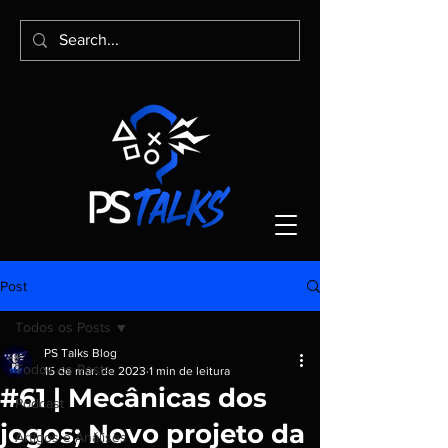
Post
Todos os Posts
PS Talks Blog
Todos os Posts
15 de mar. de 2023
1 min de leitura
#61 | Mecânicas dos
Podcast
jogos; Novo projeto da
Artigos e Análises