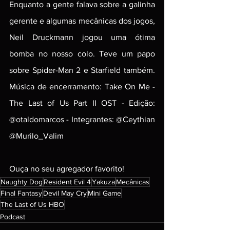
Enquanto a gente falava sobre a galinha 
gerente e algumas mecânicas dos jogos, 
Neil Druckmann jogou uma ótima 
bomba no nosso colo. Teve um papo 
sobre Spider-Man 2 e Starfield também. 
Música de encerramento: Take On Me - 
The Last of Us Part II OST - Edição: 
@otaldomarcos - Integrantes: @Ceythian 
@Murilo_Valim
Ouça no seu agregador favorito!
Naughty Dog
Resident Evil 4
Yakuza
Mecânicas
Final Fantasy
Devil May Cry
Mini Game
The Last of Us HBO
Podcast