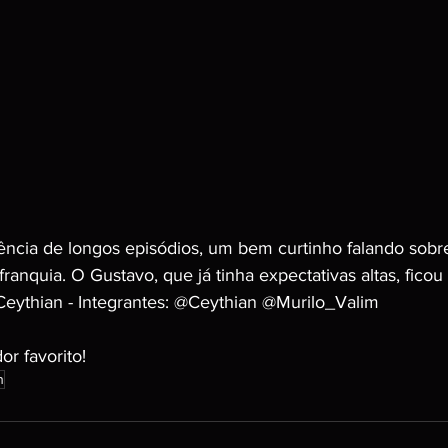
cia de longos episódios, um bem curtinho falando sobre
anquia. O Gustavo, que já tinha expectativas altas, fico
Ceythian - Integrantes: @Ceythian @Murilo_Valim
r favorito!
n