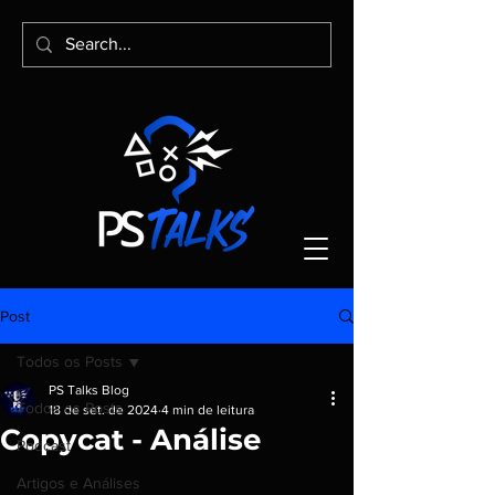
Post
Todos os Posts
PS Talks Blog
Todos os Posts
18 de set. de 2024
4 min de leitura
Copycat - Análise
Podcast
Artigos e Análises