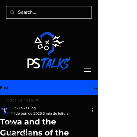
Post
Todos os Posts
PS Talks Blog
Todos os Posts
1 de out. de 2025
3 min de leitura
Towa and the
Podcast
Guardians of the
Artigos e Análises