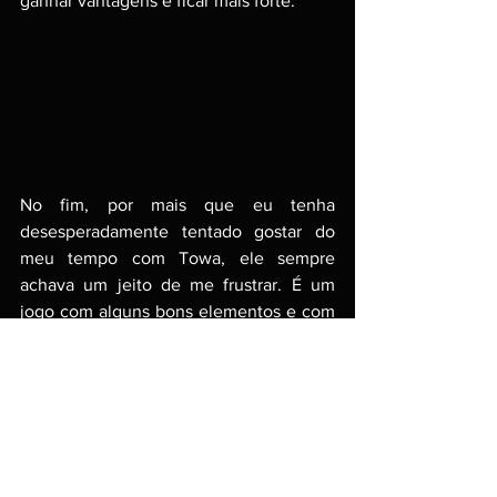
ganhar vantagens e ficar mais forte.
No fim, por mais que eu tenha 
desesperadamente tentado gostar do 
meu tempo com Towa, ele sempre 
achava um jeito de me frustrar. É um 
jogo com alguns bons elementos e com 
um grande potencial, mas que não 
consegue realizar quase nada que tenta 
com competência, e o que sobra é um 
jogo entediante, com um sistema de 
combate nada satisfatório, personagens 
desinteressantes e um visual aquém do 