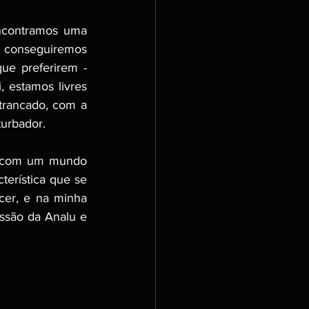
ncontramos uma 
m conseguiremos 
e preferirem - 
 estamos livres 
trancado, com a 
urbador. 
- com um mundo 
erística que se 
er, e na minha 
ssão da Analu e 