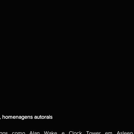
s, homenagens autorais
jogos como Alan Wake e Clock Tower em Asleep s