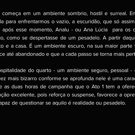
p começa em um ambiente sombrio, hostil e surreal. E
la para enfrentarmos o vazio, a escuridão, que só assi
go após esse momento, Analu - ou Ana Lúcia  para os qu
o, como se despertasse de um pesadelo. A partir daqui,
to e a casa. É um ambiente escuro, na sua maior parte 
ece até abandonado e que a cada passo se torna mais pert
ospitalidade do quarto - um ambiente seguro, pessoal 
 vez mais bizarro conforme se aprofunda nele é uma caract
te as duas horas de campanha que o Ato 1 tem a oferec
ução excelente, pois reforça o suspense, favorece a opre
apaz de questionar se aquilo é realidade ou pesadelo.