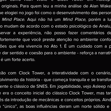
riginais. Para quem leu a minha análise de Alan Wake I
 elogiei no jogo foi como o desenvolvimento das person
 
Mind Place
. Aqui não há um 
Mind Place
, porém a lu
io mudam de acordo com o estado psicológico de Analu, 
eservar a experiência, não posso fazer comentários de
 fortemente que você preste atenção no ambiente confor
ções que ela vivencia no Ato 1. É um cuidado com a 
dar sentido e coesão para o ambiente - reforça a narrati
 é um forte acerto.
ão com Clock Tower, a interatividade com o cenário,
lvimento da história - que começa tranquila e se transfor
nte o clássico de SNES. Em jogabilidade, vejo Asleep n
 era o conceito inicial do clássico Clock Tower, mas 
s da introdução de mecânicas e conceitos próprios. Aind
u “único”, as boas influências deram um norte sólido e