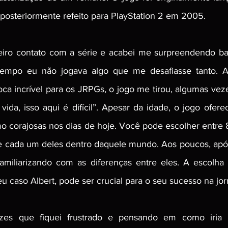
osteriormente refeito para PlayStation 2 em 2005. 
eiro contato com a série e acabei me surpreendendo bas
 tempo eu não jogava algo que me desafiasse tanto. 
a incrível para os JRPGs, o jogo me tirou, algumas vezes
ida, isso aqui é difícil”. Apesar da idade, o jogo oferec
omo corajosas nos dias de hoje. Você pode escolher entre 
 de cada um deles dentro daquele mundo. Aos poucos, após
familiarizando com as diferenças entre eles. A escolha
eu caso Albert, pode ser crucial para o seu sucesso na jor
zes que fiquei frustrado e pensando em como iria r