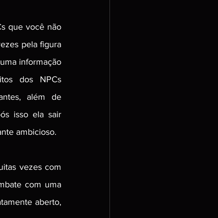
Cs que você não 
zes pela figura 
guma informação 
itos dos NPCs 
ntes, além de 
s isso ela sair 
nte ambicioso. 
itas vezes com 
ombate com uma 
tamente aberto, 