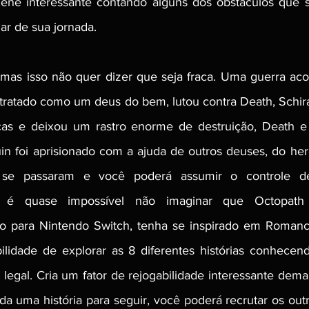
ene interessante contando alguns dos obstáculos que 
ar de sua jornada. 
mas isso não quer dizer que seja fraca. Uma guerra aco
 tratado como um deus do bem, lutou contra Death, Schira
ças e deixou um rastro enorme de destruição, Death e 
in foi aprisionado com a ajuda de outros deuses, do heró
os se passaram e você poderá assumir o controle d
, é quase impossível não imaginar que Octopath T
do para Nintendo Switch, tenha se inspirado em Romanci
ilidade de explorar as 8 diferentes histórias conhecen
egal. Cria um fator de rejogabilidade interessante demais
a uma história para seguir, você poderá recrutar os out