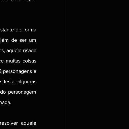
tante de forma 
Além de ser um 
, aquela risada 
e muitas coisas 
8 personagens e 
 testar algumas 
 do personagem 
nada. 
esolver aquele 