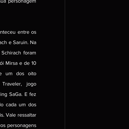
sua personagem 
nteceu entre os 
ch e Saruin. Na 
Schirach foram 
i Mirsa e de 10 
e um dos oito 
raveler, jogo 
ng SaGa. E fez 
do cada um dos 
. Vale ressaltar 
ros personagens 