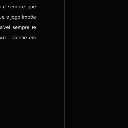
ute sempre que 
ue o jogo impõe 
ível sempre te 
rer. Confie em 