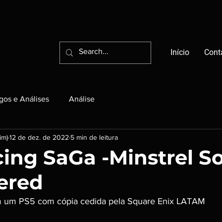
Início
Cont
igos e Análises
Análise
im)
12 de dez. de 2022
5 min de leitura
ng SaGa -Minstrel S
ered
em um PS5 com cópia cedida pela Square Enix LATAM