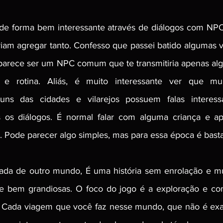
a de forma bem interessante através de diálogos com NP
iam agregar tanto. Confesso que passei batido algumas ve
 parece ser um NPC comum que te transmitiria apenas al
a e rotina. Aliás, é muito interessante ver que mu
ns das cidades e vilarejos possuem falas interessa
s os diálogos. É normal falar com alguma criança e apó
. Pode parecer algo simples, mas para essa época é basta
ada de outro mundo, É uma história sem enrolação e mu
e bem grandiosas. O foco do jogo é a exploração e c
r. Cada viagem que você faz nesse mundo, que não é exa