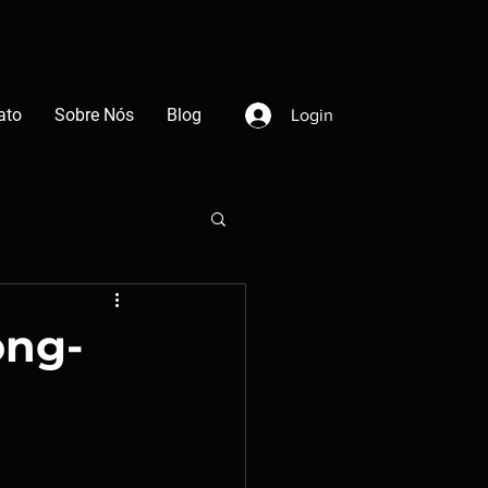
ato
Sobre Nós
Blog
Login
ong-